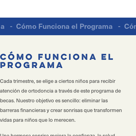
rama
-
Cómo Funciona el Programa
-
Có
Cómo Funciona el
Programa
Cada trimestre, se elige a ciertos niños para recibir
atención de ortodoncia a través de este programa de
becas. Nuestro objetivo es sencillo: eliminar las
barreras financieras y crear sonrisas que transformen
vidas para niños que lo merecen.
Una hermosa sonrisa mejora la confianza, la salud