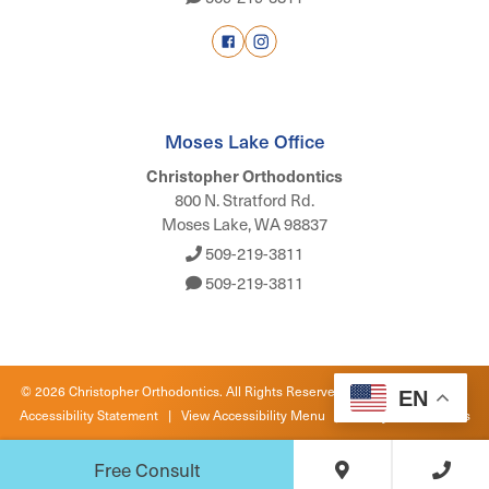
Moses Lake Office
Christopher Orthodontics
800 N. Stratford Rd.
Moses Lake, WA 98837
509-219-3811
509-219-3811
©
2026
Christopher Orthodontics. All Rights Reserved. |
Privacy Policy
|
EN
Accessibility Statement
|
View Accessibility Menu
| Site by
Neon Canvas
Free Consult