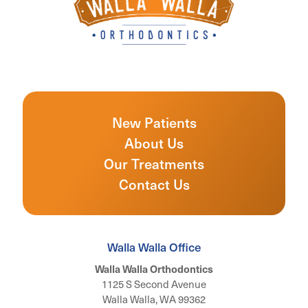
New Patients
About Us
Our Treatments
Contact Us
Walla Walla Office
Walla Walla Orthodontics
1125 S Second Avenue
Walla Walla, WA 99362